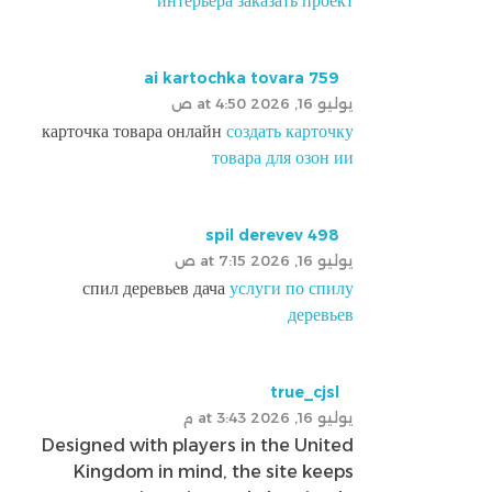
интерьера заказать проект
ai kartochka tovara 759
يوليو 16, 2026 at 4:50 ص
карточка товара онлайн
создать карточку
товара для озон ии
spil derevev 498
يوليو 16, 2026 at 7:15 ص
спил деревьев дача
услуги по спилу
деревьев
true_cjsl
يوليو 16, 2026 at 3:43 م
Designed with players in the United
Kingdom in mind, the site keeps