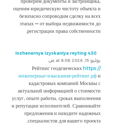
проверим документы и застройщика,
оценим юридическую чистоту объекта и
безопасно сопроводим сделку на всех
этапах — от выбора недвижимости до
регистрации права собственности.
inzhenernye izyskaniya reyting 430
يوليو 15, 2026 at 8:08 ص
Рейтинг геодезических
https://
инженерные-изыскания-рейтинг.рф
и
кадастровых компаний Москвы с
актуальной информацией о стоимости
услуг, опыте работы, сроках выполнения
и репутации исполнителей. Сравнивайте
предложения и находите надежных
специалистов для вашего проекта.