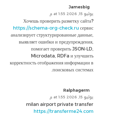
Jamesbig
يوليو 15, 2026 at 1:55 م
Хочешь проверить разметку сайта?
https://schema-org-check.ru
сервис
анализирует структурированные данные,
выявляет ошибки и предупреждения,
помогает проверить JSON-LD,
Microdata, RDFa и улучшить
корректность отображения информации в
поисковых системах.
Ralphagerm
يوليو 15, 2026 at 1:55 م
milan airport private transfer
https://transferme24.com