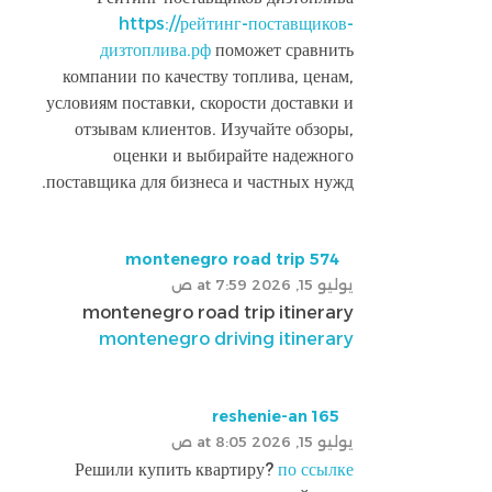
https://рейтинг-поставщиков-
дизтоплива.рф
поможет сравнить
компании по качеству топлива, ценам,
условиям поставки, скорости доставки и
отзывам клиентов. Изучайте обзоры,
оценки и выбирайте надежного
поставщика для бизнеса и частных нужд.
montenegro road trip 574
يوليو 15, 2026 at 7:59 ص
montenegro road trip itinerary
montenegro driving itinerary
reshenie-an 165
يوليو 15, 2026 at 8:05 ص
Решили купить квартиру?
по ссылке