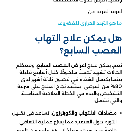
اعرف المزيد عن
ما هو التردد الحراري للغضروف
هل يمكن علاج التهاب
العصب السابع؟
نعم، يمكن علاج
اعراض العصب السابع
، ومعظم
الحالات تشهد تحسنًا ملحوظًا خلال أسابيع قليلة،
بينما يكتمل الشفاء في غضون ثلاثة أشهر لدى
80% من المرضى. يعتمد نجاح العلاج على سرعة
التشخيص والبدء في الخطة العلاجية المناسبة،
والتي تشمل:
مضادات الالتهاب والكورتيزون
: تساعد في تقليل
التورم حول العصب؛ مما يسرّع عملية التعافي،
خاصةً عند استخدامها خلال 48 ساعة من ظهور