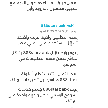
يعمل فريق المساعدة طوال اليوم مع
تطبيق محمول لأندرويد وآبل.
888starz apk_ysKi
يوليو 15, 2026 at 11:37 م
يقدم التطبيق واجهة عربية واضحة
تسهّل الاستخدام على لاعبي مصر.
يتوفر رابط تنزيل 888starz apk بشكل
مباشر ضمن قسم التطبيقات في
الموقع.
بعد اكتمال التثبيت تظهر أيقونة
888starz مباشرة بين تطبيقات الهاتف.
يوفر 888starz apk جميع خدمات
الموقع الرسمي داخل واجهة واحدة على
الهاتف.