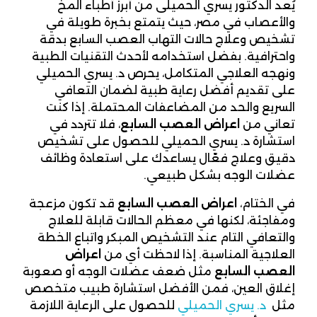
يُعد الدكتور يسري الحميلى من أبرز أطباء المخ
والأعصاب في مصر، حيث يتمتع بخبرة طويلة في
تشخيص وعلاج حالات التهاب العصب السابع بدقة
واحترافية. بفضل استخدامه لأحدث التقنيات الطبية
ونهجه العلاجي المتكامل، يحرص د. يسري الحميلي
على تقديم أفضل رعاية طبية لضمان التعافي
السريع والحد من المضاعفات المحتملة. إذا كنت
تعاني من
اعراض العصب السابع
، فلا تتردد في
استشارة د. يسري الحميلي للحصول على تشخيص
دقيق وعلاج فعّال يساعدك على استعادة وظائف
عضلات الوجه بشكل طبيعي.
في الختام،
اعراض العصب السابع
قد تكون مزعجة
ومفاجئة، لكنها في معظم الحالات قابلة للعلاج
والتعافي التام عند التشخيص المبكر واتباع الخطة
العلاجية المناسبة. إذا لاحظت أي من
اعراض
العصب السابع
مثل ضعف عضلات الوجه أو صعوبة
إغلاق العين، فمن الأفضل استشارة طبيب متخصص
مثل
د. يسري الحميلي
للحصول على الرعاية اللازمة