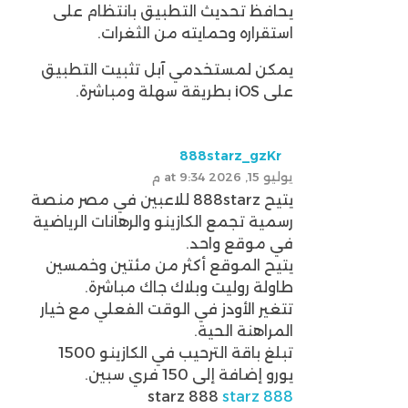
يحافظ تحديث التطبيق بانتظام على
استقراره وحمايته من الثغرات.
يمكن لمستخدمي آبل تثبيت التطبيق
على iOS بطريقة سهلة ومباشرة.
888starz_gzKr
يوليو 15, 2026 at 9:34 م
يتيح 888starz للاعبين في مصر منصة
رسمية تجمع الكازينو والرهانات الرياضية
في موقع واحد.
يتيح الموقع أكثر من مئتين وخمسين
طاولة روليت وبلاك جاك مباشرة.
تتغير الأودز في الوقت الفعلي مع خيار
المراهنة الحية.
تبلغ باقة الترحيب في الكازينو 1500
يورو إضافة إلى 150 فري سبين.
starz 888
starz 888