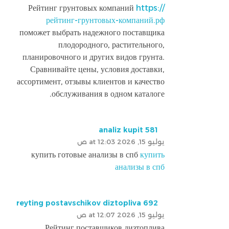
Рейтинг грунтовых компаний
https://
рейтинг-грунтовых-компаний.рф
поможет выбрать надежного поставщика
плодородного, растительного,
планировочного и других видов грунта.
Сравнивайте цены, условия доставки,
ассортимент, отзывы клиентов и качество
обслуживания в одном каталоге.
analiz kupit 581
يوليو 15, 2026 at 12:03 ص
купить готовые анализы в спб
купить
анализы в спб
reyting postavschikov diztopliva 692
يوليو 15, 2026 at 12:07 ص
Рейтинг поставщиков дизтоплива