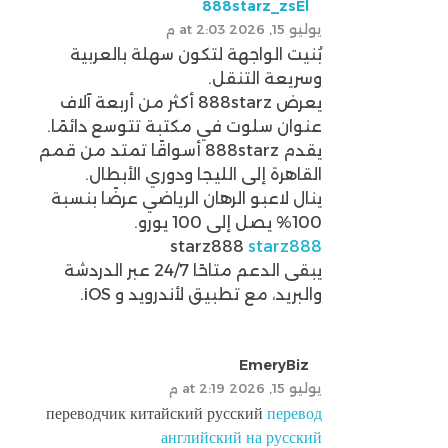
888starz_zsEl
يوليو 15, 2026 at 2:03 م
بُنيت الواجهة لتكون سهلة بالعربية
وسريعة التنقل.
يعرض 888starz أكثر من أربعة آلاف
عنوان سلوت في مكتبة تتوسع دائمًا.
يقدم 888starz أسواقًا تمتد من قمم
القاهرة إلى الليجا ودوري الأبطال.
ينال لاعبو الرهان الرياضي عرضًا بنسبة
100% يصل إلى 100 يورو.
starz888
starz888
يبقى الدعم متاحًا 24/7 عبر الدردشة
والبريد، مع تطبيق لأندرويد و iOS.
EmeryBiz
يوليو 15, 2026 at 2:19 م
переводчик китайский русский
перевод
английский на русский