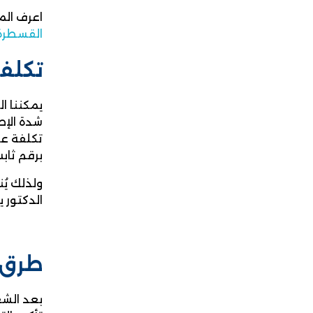
اعرف الم
القسطرة
تكلفة
شدة الإص
تكلفة عم
برقم ثاب
ولذلك يُ
الدكتور 
طرق ع
بعد الشع