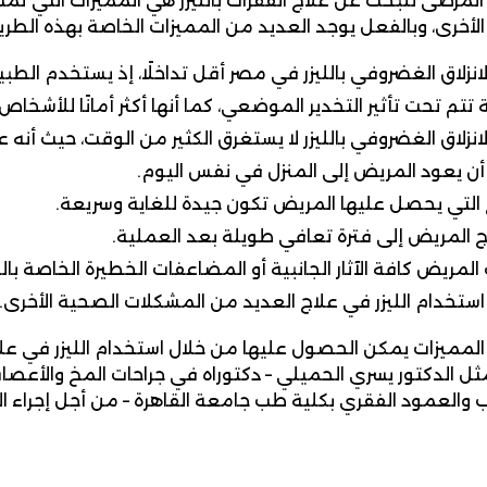
المرضى للبحث عن علاج الفقرات بالليزر هي المميزات التي تمتل
 الأخرى، وبالفعل يوجد العديد من المميزات الخاصة بهذه الطر
لانزلاق الغضروفي بالليزر في مصر أقل تداخلًا، إذ يستخدم الطب
ة تتم تحت تأثير التخدير الموضعي، كما أنها أكثر أمانًا للأشخا
نزلاق الغضروفي بالليزر لا يستغرق الكثير من الوقت، حيث أنه عادةً ما يستغر
ن يعود المريض إلى المنزل في نفس اليوم.
ج التي يحصل عليها المريض تكون جيدة للغاية وسريعة.
اج المريض إلى فترة تعافي طويلة بعد العملية.
المريض كافة الآثار الجانبية أو المضاعفات الخطيرة الخاصة بال
ستخدام الليزر في علاج العديد من المشكلات الصحية الأخرى.
لمميزات يمكن الحصول عليها من خلال استخدام الليزر في علاج
مثل الدكتور يسري الحميلي – دكتوراه في جراحات المخ والأعص
 والعمود الفقري بكلية طب جامعة القاهرة – من أجل إجراء 