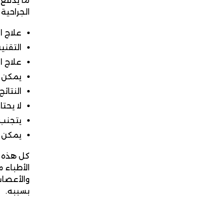
ما يدفع 
الجراحية
علاج ا
التقني
علاج الا
يمكن أ
النتائ
لا يحت
يتجنب 
يمكن ا
كل هذه ا
الأطباء 
والأعصاب
بسببه.