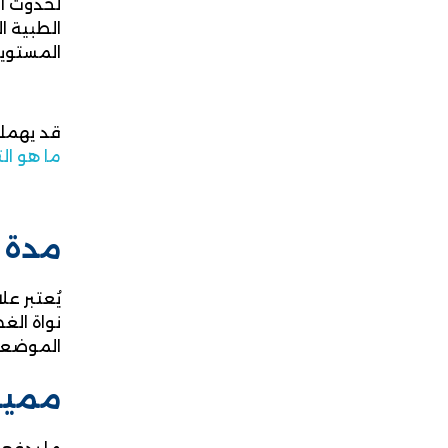
لحدوث أي
الطبية ا
المستويا
قد يهمك
ما هو ال
مدة ع
يُعتبر عل
نواة الغ
الموضعي، وتستغرق حوالي 
مميزا