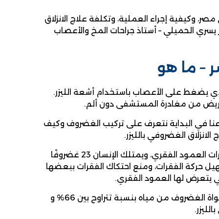
صر، وكيفية إجراء العملية، وتكلفة علاج الانزلاق
 يسري الحميلي – أستاذ جراحات المخ والأعصاب
 – ما هو
ذي يضغط على الأعصاب باستخدام أشعة الليزر.
المريض من مغادرة المستشفى دون ألم.
دعنا في البداية نتعرف على تركيب الغضروف وكيف
انزلاق الغضروفي بالليزر.
الغضروف هو نسيج ضام قوي ومرن في نفس الوقت، ويتواجد بين فقرات العمود الفقري، ويمتلك الإنسان 23 غضروفًا
ل حركة الفقرات، ومنع احتكاك الفقرات ببعضها
 يتعرض لها العمود الفقري.
ويتكون الغضروف من نواة مركزية يُحيط بها قرص من الألياف، وتتكون نواة الغضروف من مياه بنسبة تتراوح بين 66% و