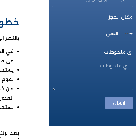
مكان الحجز
خطوات
بالنظر إ
في الب
اي ملحوظات
في مص
يستخدم
يقوم ا
من خلا
الغضرو
ارسال
يستخدم
بعد الإنت