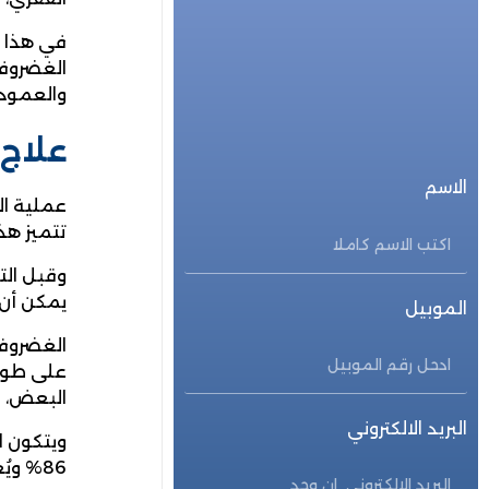
للحجز المباشر
في هذا ال
الغضروفي
احجز الأن
والعمود 
علاج 
الاسم
عملية ال
تتميز هذ
وقبل الت
يمكن أن 
الموبيل
على طول 
البعض، ب
البريد الالكتروني
86% ويُعد هذا الأمر الأساس الذي يعتمد عليه علاج الانزلاق الغضروفي بالليزر.