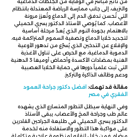
من تأثير مباشر في الوقاية من الجلطات الدماغية
والنزيف، إلى جانب ممارسة الرياضة المعتدلة بانتظام
التي تُحسن تدفق الدم إلى الدماغ وتُعزز مرونة
الأعصاب. كما يُوصي الأستاذ الدكتور يسري الحميلي
بالاهتمام بجودة النوم الذي يُعدّ مرحلة أساسية
لتجديد خلايا الدماغ وتصفية السموم المتراكمة فيه،
والإقلاع عن التدخين الذي يُسرّع من تدهور الأوعية
الدموية الدماغية، مع الحرص على تناول الأغذية
الغنية بمضادات الأكسدة وأحماض أوميغا 3 الدهنية
التي ثبت علمياً دورها في حماية الخلايا العصبية
ودعم وظائف الذاكرة والتركيز.
مقالة قد تهمك:
افضل دكتور جراحة العمود
الفقري في مصر
وفي النهاية سيظل التطور المتسارع الذي يشهده
عالم طب وجراحة المخ والأعصاب، يبقى الأستاذ
الدكتور يسري الحميلي في طليعة الجراحين القادرين
على مواكبة هذا التطور والاستفادة منه لخدمة
مرضاه. فمن خلال إتقانه لمنظومة علاجية متكاملة