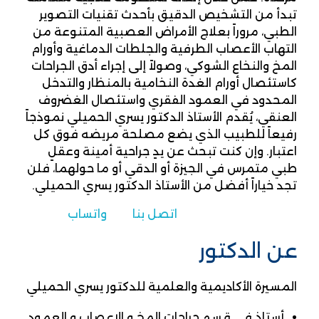
تبدأ من التشخيص الدقيق بأحدث تقنيات التصوير
الطبي، مروراً بعلاج الأمراض العصبية المتنوعة من
التهاب الأعصاب الطرفية والجلطات الدماغية وأورام
المخ والنخاع الشوكي، وصولاً إلى إجراء أدق الجراحات
كاستئصال أورام الغدة النخامية بالمنظار والتدخل
المحدود في العمود الفقري واستئصال الغضروف
العنقي، يُقدم الأستاذ الدكتور يسري الحميلي نموذجاً
رفيعاً للطبيب الذي يضع مصلحة مريضه فوق كل
اعتبار. وإن كنت تبحث عن يدٍ جراحية أمينة وعقلٍ
طبي متمرس في الجيزة أو الدقي أو ما حولهما، فلن
تجد خياراً أفضل من الأستاذ الدكتور يسري الحميلي.
اتصل بنا
واتساب
عن الدكتور
المسيرة الأكاديمية والعلمية للدكتور يسري الحميلي
أستاذ في قسم جراحات المخ و الاعصاب و العمود