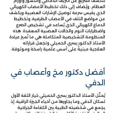
للكشف السريع عن النزيف الدماغي والكسور وأورام
العظام. ويُضاف إلى ذلك تخطيط الأعصاب الكهربائي
الذي يقيس سرعة توصيل الإشارات العصبية ويكشف
عن مواضع التلف في الأعصاب الطرفية، وتخطيط
الدماغ الكهربائي الذي يُساعد في تشخيص الصرع
واضطرابات النوم والحالات العصبية المعقدة. هذه
المنظومة التشخيصية المتكاملة هي ما تُميز عيادة
الأستاذ الدكتور يسري الحميلي وتجعل قراراته
العلاجية مبنيةً على أسس علمية راسخة وموثوقة
.
أفضل دكتور مخ وأعصاب في
الدقي
يُمثّل الأستاذ الدكتور يسري الحميلي خيار الثقة الأول
لسكان الدقي وما يجاورها من أحياء الجيزة الراقية، إذ
يجمع في شخصيته الطبية بين الكفاءة الجراحية