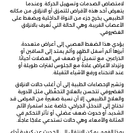
لامتصاص الصدمات وتسهيل الحركة. وعندما
يتعرض أحد هذه الأقراص للتمزق أو الانزلاق من مكانه
الطبيعي، يخرج جزء من النواة الداخلية ويضغط على
الأعصاب القريبة، وهي الحالة التي تُعرف بالانزلاق
الغضروفي.
يؤدي هذا الضغط العصبي إلى أعراض متعددة،
أبرزها ألم أسفل الظهر، وألم يمتد إلى الساقين أو
الذراعين، مع تنميل أو ضعف في العضلات أحيانًا.
وتزداد الأعراض عادةً مع الجلوس لفترات طويلة أو
عند الانحناء ورفع الأشياء الثقيلة.
وتشير الإحصاءات الطبية إلى أن أغلب حالات الانزلاق
الغضروفي تتحسن بالعلاج التحفّظي مثل الأدوية
والعلاج الطبيعي، إلا أن نسبة صغيرة من المرضى قد
تحتاج إلى التدخل الجراحي، خاصة عند استمرار الألم
الشديد، أو حدوث ضعف عضلي، أو تأثر التحكم في
المثانة والأمعاء، وهي حالات تستدعي علاجًا عاجلًا.
بهذا الفهم، يمكن الانتقال إلى الحديث عن كيفية أداء