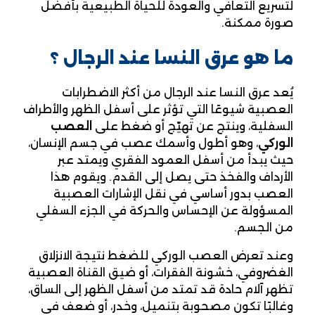
لتسريع التعافي والعودة للحياة الطبيعية بأفضل
صورة ممكنة.
ما هو عرق النسا عند الرجال ؟
يُعد عرق النسا عند الرجال من أكثر الاضطرابات
العصبية شيوعًا التي تؤثر على أسفل الظهر والأطراف
السفلية، وينتج عن تهيّج أو ضغط على
العصب
الوركي
، وهو أطول وأسمك عصب في جسم الإنسان،
حيث يبدأ من أسفل العمود الفقري ويمتد عبر
الأرداف والفخذ حتى يصل إلى القدم. ويقوم هذا
العصب بدور أساسي في نقل الإشارات العصبية
المسؤولة عن الإحساس والحركة في الجزء السفلي
من الجسم.
وعند تعرض العصب الوركي للضغط نتيجة الانزلاق
الغضروفي، خشونة الفقرات، أو ضيق القناة العصبية
تظهر آلام حادة قد تمتد من أسفل الظهر إلى الساق،
وغالبًا تكون مصحوبة بتنميل، وخدر، أو ضعف في