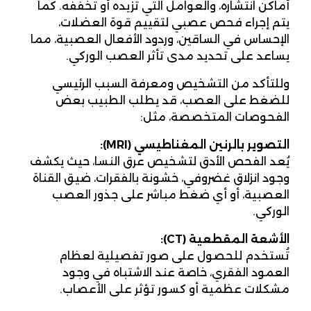
أماكن انتشاره، والعوامل التي تزيده أو تخففه. كما
يتم إجراء فحص عصبي لتقييم قوة العضلات،
الإحساس في الساقين، وردود الأفعال العصبية، مما
يساعد على تحديد مدى تأثر العصب الوركي.
وللتأكد من التشخيص ومعرفة السبب الرئيسي
للضغط على العصب، قد يطلب الطبيب بعض
الفحوصات المتخصصة، مثل:
التصوير بالرنين المغناطيسي
(MRI):
يُعد الفحص الأدق لتشخيص عرق النسا، حيث يكشف
وجود انزلاق غضروفي، خشونة بالفقرات، ضيق القناة
العصبية، أو أي ضغط مباشر على جذور العصب
الوركي.
الأشعة المقطعية
(CT):
تُستخدم للحصول على صور تفصيلية لعظام
العمود الفقري، خاصة عند الاشتباه في وجود
مشكلات عظمية أو كسور تؤثر على الأعصاب.