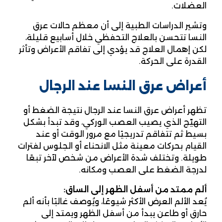
العضلات.
وتشير الدراسات الطبية إلى أن معظم حالات عرق
النسا تتحسن بالعلاج التحفظي خلال أسابيع قليلة،
لكن إهمال العلاج قد يؤدي إلى تفاقم الأعراض وتأثر
القدرة على الحركة.
أعراض عرق النسا عند الرجال
تظهر أعراض عرق النسا عند الرجال نتيجة الضغط أو
التهيّج الذي يصيب العصب الوركي، وقد تبدأ بشكل
بسيط ثم تتفاقم تدريجيًا مع مرور الوقت أو عند
القيام بحركات معينة مثل الانحناء أو الجلوس لفترات
طويلة. وتختلف شدة الأعراض من شخص لآخر تبعًا
لدرجة الضغط على العصب ومكانه.
ألم ممتد من أسفل الظهر إلى الساق
:
يُعد الألم العرض الأكثر شيوعًا، ويُوصف غالبًا بأنه ألم
حارق أو طاعن يبدأ من أسفل الظهر ويمتد إلى