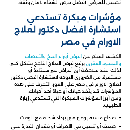
تضمن للمرضى أفضل فرص الشفاء بأمان وثقة.
مؤشرات مبكرة تستدعي
استشارة افضل دكتور لعلاج
الاورام في مصر
الكشف المبكر عن
اعرض أورام المخ والأعصاب
والعمود الفقري
يرفع فرص العلاج الناجح بشكل كبير.
لذلك، عند ملاحظة أي أعراض غير معتادة أو
مستمرة، من الضروري التوجه لاستشارة افضل دكتور
لعلاج الاورام في مصر على الفور. التعرف على هذه
المؤشرات قد ينقذ حياتك أو حياة أحد أحبائك.
ومن
أبرز المؤشرات المبكرة التي تستدعي زيارة
الطبيب:
صداع مستمر وغير مبرر يزداد شدته مع الوقت.
ضعف أو تنميل في الأطراف أو فقدان القدرة على