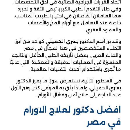
اتخاذ القرارات الجراحية الصائبة في أدق التخصصات.
وفي ظل التقدم الطبي الكبير، تبقى الثقة والخبرة
هما العاملان الفاصلان في اختيار الطبيب المناسب،
خاصة عند التعامل مع أورام المخ والأعصاب
والعمود الفقري.
وقد برز اسم الدكتور
يسري الحميلي
كواحد من أبرز
الأطباء المتخصصين في هذا المجال في مصر
والعالم العربي، بفضل تاريخه الطبي الحافل، ونتائجه
المتميزة في العمليات الدقيقة والمعقدة، التي غالبًا
ما تُجرى باستخدام أحدث التقنيات العالمية.
في السطور التالية، نستعرض سويًا ما يميز الدكتور
يسري الحميلي، ولماذا يثق به المرضى كخيارهم الأول
عند الحاجة إلى علاج آمن وفعّال للأورام.
افضل دكتور لعلاج الاورام
في مصر