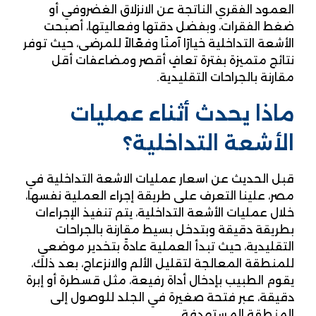
العمود الفقري الناتجة عن الانزلاق الغضروفي أو
ضغط الفقرات، وبفضل دقتها وفعاليتها، أصبحت
الأشعة التداخلية خيارًا آمنًا وفعّالاً للمرضى، حيث توفر
نتائج متميزة بفترة تعافٍ أقصر ومضاعفات أقل
مقارنة بالجراحات التقليدية.
ماذا يحدث أثناء عمليات
الأشعة التداخلية؟
قبل الحديث عن اسعار عمليات الاشعة التداخلية في
مصر، علينا التعرف على طريقة إجراء العملية نفسها،
خلال عمليات الأشعة التداخلية، يتم تنفيذ الإجراءات
بطريقة دقيقة وبتدخل بسيط مقارنة بالجراحات
التقليدية، حيث تبدأ العملية عادةً بتخدير موضعي
للمنطقة المعالجة لتقليل الألم والانزعاج، بعد ذلك،
يقوم الطبيب بإدخال أداة رفيعة، مثل قسطرة أو إبرة
دقيقة، عبر فتحة صغيرة في الجلد للوصول إلى
المنطقة المستهدفة.