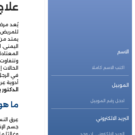
علاج
للحجز المباشر
احجز الأن
يُعد مرض 
للمريض. 
يمتد من 
اليمنى، 
الاسم
المعتادة.
وتتفاوت 
الحالات 
في الرجل
أدوية عِر
الموبيل
الدكتور 
ما هو 
البريد الالكتروني
عِرق الن
جسم الإن
وغالبًا 