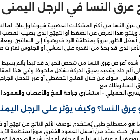
 عرق النسا في الرجل اليمنى
عِرق النسا من أكثر المشكلات العصبية شيوعًا وإزعاجًا، لما له
وينتج هذا المرض عن الضغط أو التهيّج الذي يصيب العصب 
أسفل الظهر مرورًا بمنطقة الأرداف وصولًا إلى الساقين. ويعان
الأمر الذي قد يحدّ من القدرة على المشي أو الجلوس لفترات ط
شدة أعراض عِرق النسا من شخص لآخر، إذ قد تبدأ بألم بسيط 
إلى ألم حاد وشديد يعيق الحركة بشكل ملحوظ. وفي هذا الم
 اليمنى، سواء من خلال العلاج التحفظي أو عبر التدخل الجراح
ق النسا، وذلك مع
يسري الحميلي – استشاري جراحة المخ والأعصاب والعمود ا
عِرق النسا؟ وكيف يؤثر على الرجل اليمن
سا هو مصطلح طبي يُستخدم لوصف الألم الناتج عن تهيّج أ
سان، حيث يمتد من أسفل العمود الفقري مرورًا بمنطقة الأردا
ما يوصف ألم عِرق النسا بأنه ألم حارق أو حاد يشبه الصدمة ال