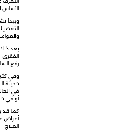
التعرف ع
الأساس ل
ويبدأ تش
التفصيلي
والعوامل 
بعد ذلك،
الفقري، 
رفع السا
وفي كثير
في الحالا
أو في حا
كما قد ي
أعراض ع
العلاج.