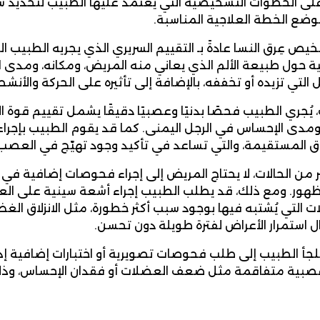
لى الخطوات التشخيصية التي يعتمد عليها الطبيب لتحديد س
وضع الخطة العلاجية المناسبة.
خيص عِرق النسا عادةً بـ التقييم السريري الذي يجريه الطب
ة حول طبيعة الألم الذي يعاني منه المريض، ومكانه، ومدى انت
التي تزيده أو تخففه، بالإضافة إلى تأثيره على الحركة والأنشط
 يُجري الطبيب فحصًا بدنيًا وعصبيًا دقيقًا يشمل تقييم قوة 
ومدى الإحساس في الرجل اليمنى. كما قد يقوم الطبيب بإجراء ب
ق المستقيمة، والتي تساعد في تأكيد وجود تهيّج في العصب 
 من الحالات، لا يحتاج المريض إلى إجراء فحوصات إضافية في ا
ت التي يُشتبه فيها بوجود سبب أكثر خطورة، مثل الانزلاق الغضر
ل استمرار الأعراض لفترة طويلة دون تحسن.
لجأ الطبيب إلى طلب فحوصات تصويرية أو اختبارات إضافية إذا
صبية متفاقمة مثل ضعف العضلات أو فقدان الإحساس، وذل