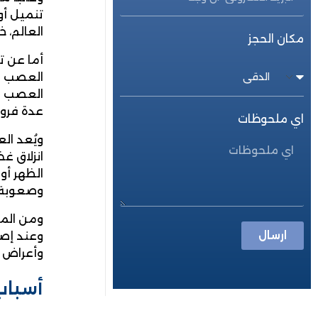
تنميل أو
العالم، 
مكان الحجز
أما عن تأ
العصب ال
العصب ال
عدة فروع
اي ملحوظات
ويُعد ال
انزلاق غ
الظهر أو 
وصعوبة ف
ومن المه
ارسال
وعند إصا
وأعراض ع
أسباب 