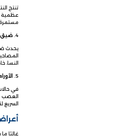
تنتج الن
عظمية قد
مستمرة ف
ضيق ا
يحدث ضيق
المصاحبة
النسا، خ
الأورا
في حالات
العصب ال
السريع ل
أعراض 
غالبًا م