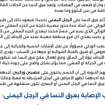
 وخز أو ضعف في العضلات. ويُعد عِرق النسا من الحالات الش
خاصة في سن البلوغ وما بعده.
ثير عِرق النسا على
الرجل اليمنى
تحديدًا، فيعود ذلك إلى طبي
وركي من اتحاد عدة جذور عصبية خارجة من الجزء السفلي من 
وركي الذي يسير في مسار محدد ليغذي الجزء السفلي من ال
، بحيث يغذي كل فرع منطقة معينة تمتد من الأرداف إلى ال
عصب الوركي مسؤولًا عن نقل الإشارات الحسية والحركية إلى ع
ضروفي أو ضيق بالقناة الشوكية أو غيرها من الأسباب – يؤدي 
الأرداف نزولًا إلى الساق. ومع إهمال علاج عِرق النسا، قد تت
ي الحركة أو المشي، مما يؤثر بشكل واضح على جودة حياة ا
م التنويه إلى أن الجسم يحتوي على
عصبين وركيين
؛ أحدهم
بة أحدهما، تظهر الأعراض في الرجل المرتبطة به فقط، وغالبًا م
ِرق النسا في الرجل اليمنى أو اليسرى تكون متشابهة في طبيع
الإصابة بعرق النسا في الرجل اليمنى: