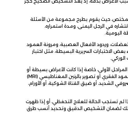
بب الأعراض بدقة، إذ يُعد التشخيص الصحيح حجر
يب المختص، حيث يقوم بطرح مجموعة من الأسئلة
شاره في الرجل اليمنى، ومدة استمراره،
ة اليومية.
العضلات، وردود الأفعال العصبية، ومرونة العمود
عض الاختبارات السريرية البسيطة، مثل اختبار
الوركي.
لمراحل الأولى، خاصة إذا كانت الأعراض بسيطة أو
حديثة الظهور. ومع ذلك، قد يطلب الطبيب إجراء أشعة سينية على العمود الفقري أو تصوير بالرنين المغناطيسي (MRI)
وفي الشديد، أو ضيق القناة الشوكية، أو الأورام،
 لم تستجب الحالة للعلاج التحفظي، أو إذا ظهرت
ك لضمان التشخيص الدقيق وتحديد أنسب طرق