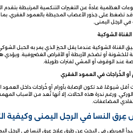
توءات العظمية عادةً عن التغيرات التنكسية المرتبطة بتقدم ا
 تضغط على جذور الأعصاب المحيطة بالعمود الفقري، بما ف
ي الرجل اليمنى.
لقناة الشوكية
 القناة الشوكية عندما يقل الحيز الذي يمر به الحبل الشوكي و
 للخشونة أو تضخم الأربطة أو الأقراص الغضروفية. ويؤدي هذ
اصة عند الوقوف أو المشي لفترات طويلة.
م أو الخُراجات في العمود الفقري
 أقل شيوعًا، قد تكون الإصابة بأورام أو خُراجات داخل العمود
وركي. ورغم ندرة هذه الحالات، إلا أنها تُعد من الأسباب الم
تفادي المضاعفات.
عِرق النسا في الرجل اليمنى وكيفية ال
ا يبدأ المريض في البحث عن طرق علاج عِرق النسا في الرجل 