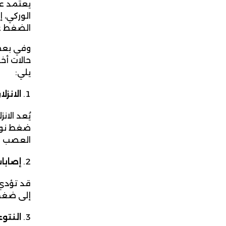
يعتمد عل
الوركي، إ
الضغط عل
وفي بعض 
حالات أخر
يلي:
الانزل
يُعد الا
ضغط نواة
العصب ف
إصابا
قد تؤدي 
إلى ضغط 
النتو