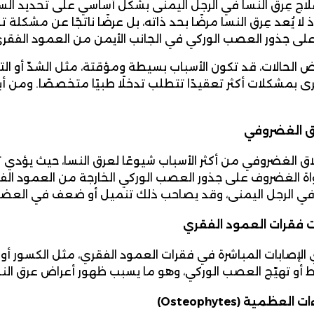
اج عِرق النسا في الرجل اليمنى بشكل أساسي على تحديد الس
ذ لا يُعد عِرق النسا مرضًا بحد ذاته، بل عرضًا ناتجًا عن مشك
ى جذور العصب الوركي في الجانب الأيمن من العمود الفقري 
الحالات، قد تكون الأسباب بسيطة ومؤقتة، مثل الشدّ أو ال
ى بمشكلات أكثر تعقيدًا تتطلب تدخلًا طبيًا متخصصًا. ومن أبر
اق الغضروفي
نزلاق الغضروفي من أكثر الأسباب شيوعًا لعرق النسا، حيث يؤدي 
 الغضروف على جذور العصب الوركي الخارجة من العمود الفقر
ي الرجل اليمنى، وقد يصاحب ذلك تنميل أو ضعف في العضل
ت فقرات العمود الفقري
الإصابات المباشرة في فقرات العمود الفقري، مثل الكسور أو 
أو تهيّج العصب الوركي، وهو ما يسبب ظهور أعراض عرق ال
ءات العظمية
(Osteophytes)