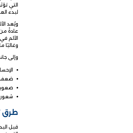
التي تؤث
لبدء الع
ويُعد الأ
عادةً من
الألم في
وغالبًا 
وإلى جان
الإحسا
ضعف ف
صعوبة 
شعور ب
طرق ت
قبل البد