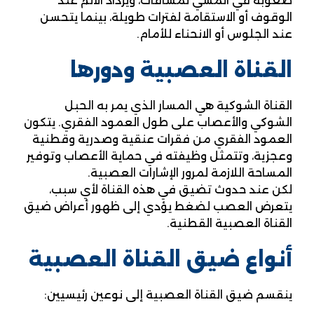
صعوبة في المشي لمسافات، ويزداد الألم عند
الوقوف أو الاستقامة لفترات طويلة، بينما يتحسن
عند الجلوس أو الانحناء للأمام.
القناة العصبية ودورها
القناة الشوكية هي المسار الذي يمر به الحبل
الشوكي والأعصاب على طول العمود الفقري. يتكون
العمود الفقري من فقرات عنقية وصدرية وقطنية
وعجزية، وتتمثل وظيفته في حماية الأعصاب وتوفير
المساحة اللازمة لمرور الإشارات العصبية.
لكن عند حدوث تضيق في هذه القناة لأي سبب،
يتعرض العصب لضغط يؤدي إلى ظهور أعراض ضيق
القناة العصبية القطنية.
أنواع ضيق القناة العصبية
ينقسم ضيق القناة العصبية إلى نوعين رئيسيين: