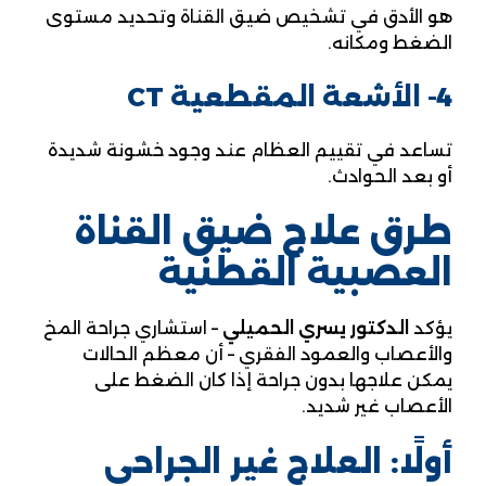
هو الأدق في تشخيص ضيق القناة وتحديد مستوى
الضغط ومكانه.
4- الأشعة المقطعية CT
تساعد في تقييم العظام عند وجود خشونة شديدة
أو بعد الحوادث.
طرق علاج ضيق القناة
العصبية القطنية
يؤكد
الدكتور يسري الحميلي
– استشاري جراحة المخ
والأعصاب والعمود الفقري – أن معظم الحالات
يمكن علاجها بدون جراحة إذا كان الضغط على
الأعصاب غير شديد.
أولًا: العلاج غير الجراحي