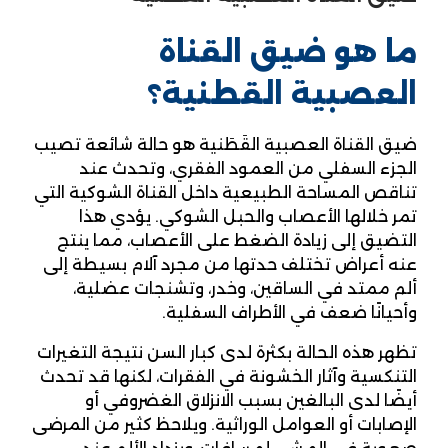
ما هو ضيق القناة
العصبية القطنية؟
ضيق القناة العصبية القَطَنية هو حالة شائعة تصيب
الجزء السفلي من العمود الفقري، وتحدث عند
تناقص المساحة الطبيعية داخل القناة الشوكية التي
تمر خلالها الأعصاب والحبل الشوكي. يؤدي هذا
التضيق إلى زيادة الضغط على الأعصاب، مما ينتج
عنه أعراض تختلف حدتها من مجرد آلام بسيطة إلى
ألم ممتد في الساقين، وخدر، وتشنجات عضلية،
وأحيانًا ضعف في الأطراف السفلية.
تظهر هذه الحالة بكثرة لدى كبار السن نتيجة التغيرات
التنكسية وآثار الخشونة في الفقرات، لكنها قد تحدث
أيضًا لدى البالغين بسبب الانزلاق الغضروفي أو
الإصابات أو العوامل الوراثية. ويلاحظ كثير من المرضى