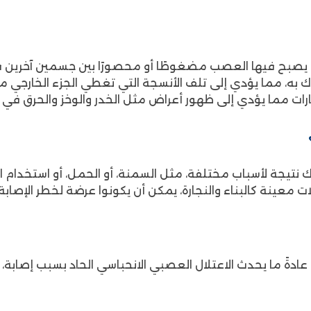
أعصاب أو (Entrapment Neuropathy) هي حالة يصبح فيها العصب مضغوطًا أو محصورً
اك به، مما يؤدي إلى تلف الأنسجة التي تغطي الجزء الخارجي
ت مما يؤدي إلى ظهور أعراض مثل الخدر والوخز والحرق في الأ
جة لأسباب مختلفة، مثل السمنة، أو الحمل، أو استخدام الج
معينة كالبناء والنجارة، يمكن أن يكونوا عرضة لخطر الإصابة 
عادةً ما يحدث الاعتلال العصبي الانحباسي الحاد بسبب إصابة، م