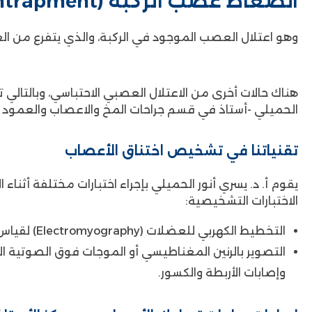
انضغاط عصب الركبة (Peroneal Nerve Entrapment)
وهو اعتلال العصب الموجود في الركبة، والذي يتفرع من ا
هناك حالات أخرى من الاعتلال العصبي الاحتباسي، وبالتالي
الحميلي -أستاذ في قسم جراحات المخ والاعصاب والعمود ال
تقنياتنا في تشخيص اختناق الأعصاب
يقوم أ. د. يسري أنور الحميلي بإجراء اختبارات مختلفة أثنا
الاختبارات التشخيصية:
التخطيط الكهربي للعضلات (Electromyography) لقياس انتقال الإشارات العصبية إلى العضلات.
التصوير بالرنين المغناطيسي أو الموجات فوق الصوتية
وإصابات الأربطة والكسور.