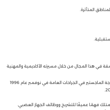
ناطق المتأثرة.
تقبلية.
قة في هذا المجال من خلال مسيرته الأكاديمية والمهنية
بدءًا من حصوله على بكالوريوس الطب في ديسمبر عام 1992 بتقدير ممتاز مع مرتبة الشرف، واستمرارًا بحصوله على درجة الماجستير في الجراحات العامة في نوفمبر عام 1996
متلك فهمًا عميقًا للتشريح ووظائف الجهاز العصبي.