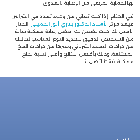
بها لحماية المرضى من الإصابة بالعدوى.
في الختام؛ إذا كنت تعاني من وجود تمدد في الشرايين؛
فيعد مركز
الأستاذ الدكتور يسري أنور الحميلي
، الخيار
الأمثل لك، حيث نضمن لك أفضل رعاية ممكنة بداية
من التشخيص الدقيق لتحديد النوع المناسب لحالتك
من جراحات التمدد الشرياني وغيرها من جراحات المخ
المختلفة، وذلك بأفضل النتائج وأعلى نسبة نجاح
ممكنة، فقط اتصل بنا.
للحجز المباشر
احجز الأن
الاسم