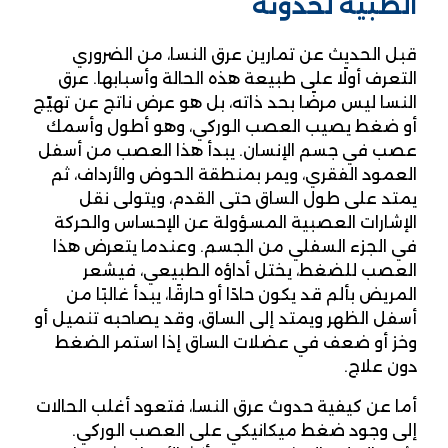
الطبية لحدوثه
قبل الحديث عن تمارين عرق النسا، من الضروري
التعرف أولًا على طبيعة هذه الحالة وأسبابها. عرق
النسا ليس مرضًا بحد ذاته، بل هو عرض ناتج عن تهيّج
أو ضغط يصيب العصب الوركي، وهو أطول وأسمك
عصب في جسم الإنسان. يبدأ هذا العصب من أسفل
العمود الفقري، ويمر بمنطقة الحوض والأرداف، ثم
يمتد على طول الساق حتى القدم، ويتولى نقل
الإشارات العصبية المسؤولة عن الإحساس والحركة
في الجزء السفلي من الجسم. وعندما يتعرض هذا
العصب للضغط، يختل أداؤه الطبيعي، فيشعر
المريض بألم قد يكون حادًا أو حارقًا، يبدأ غالبًا من
أسفل الظهر ويمتد إلى الساق، وقد يصاحبه تنميل أو
وخز أو ضعف في عضلات الساق إذا استمر الضغط
دون علاج.
أما عن كيفية حدوث عرق النسا، فتعود أغلب الحالات
إلى وجود ضغط ميكانيكي على العصب الوركي.