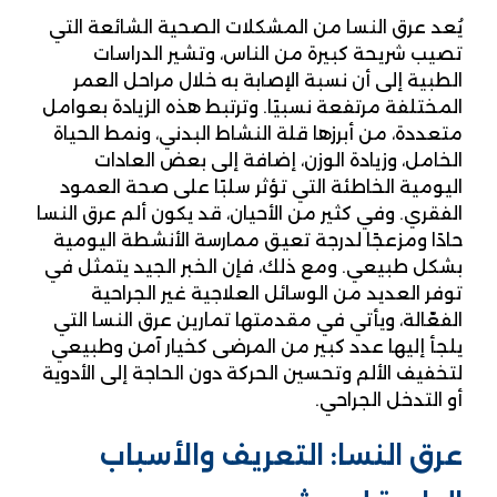
يُعد عرق النسا من المشكلات الصحية الشائعة التي
تصيب شريحة كبيرة من الناس، وتشير الدراسات
الطبية إلى أن نسبة الإصابة به خلال مراحل العمر
المختلفة مرتفعة نسبيًا. وترتبط هذه الزيادة بعوامل
متعددة، من أبرزها قلة النشاط البدني، ونمط الحياة
الخامل، وزيادة الوزن، إضافة إلى بعض العادات
اليومية الخاطئة التي تؤثر سلبًا على صحة العمود
الفقري. وفي كثير من الأحيان، قد يكون ألم عرق النسا
حادًا ومزعجًا لدرجة تعيق ممارسة الأنشطة اليومية
بشكل طبيعي. ومع ذلك، فإن الخبر الجيد يتمثل في
توفر العديد من الوسائل العلاجية غير الجراحية
الفعّالة، ويأتي في مقدمتها تمارين عرق النسا التي
يلجأ إليها عدد كبير من المرضى كخيار آمن وطبيعي
لتخفيف الألم وتحسين الحركة دون الحاجة إلى الأدوية
أو التدخل الجراحي.
عرق النسا: التعريف والأسباب