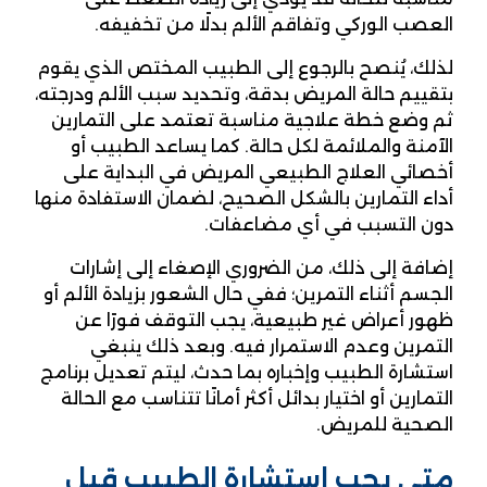
العصب الوركي وتفاقم الألم بدلًا من تخفيفه.
لذلك، يُنصح بالرجوع إلى الطبيب المختص الذي يقوم
بتقييم حالة المريض بدقة، وتحديد سبب الألم ودرجته،
ثم وضع خطة علاجية مناسبة تعتمد على التمارين
الآمنة والملائمة لكل حالة. كما يساعد الطبيب أو
أخصائي العلاج الطبيعي المريض في البداية على
أداء التمارين بالشكل الصحيح، لضمان الاستفادة منها
دون التسبب في أي مضاعفات.
إضافة إلى ذلك، من الضروري الإصغاء إلى إشارات
الجسم أثناء التمرين؛ ففي حال الشعور بزيادة الألم أو
ظهور أعراض غير طبيعية، يجب التوقف فورًا عن
التمرين وعدم الاستمرار فيه. وبعد ذلك ينبغي
استشارة الطبيب وإخباره بما حدث، ليتم تعديل برنامج
التمارين أو اختيار بدائل أكثر أمانًا تتناسب مع الحالة
الصحية للمريض.
متى يجب استشارة الطبيب قبل