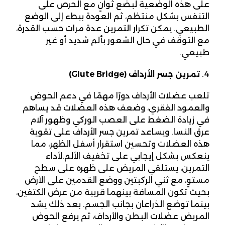
على هذه الوضعية لبضع ثوانٍ مع الحرص على
التنفس بشكل منتظم، ثم العودة ببطء إلى الوضع
الطبيعي. يمكن تكرار التمرين عدة مرات حسب القدرة،
مع التوقف في حال الشعور بألم شديد أو غير
طبيعي.
تمرين جسر الأرداف
(Glute Bridge)
تلعب عضلات الأرداف دورًا مهمًا في دعم الحوض
والعمود الفقري، وضعف هذه العضلات قد يساهم
في زيادة الضغط على العصب الوركي وظهور آلام
عرق النسا. ويساعد تمرين جسر الأرداف على تقوية
هذه العضلات وتحسين استقرار أسفل الظهر، مما
ينعكس بشكل إيجابي على تخفيف الألم.لأداء
التمرين، يستلقي المريض على ظهره على سطح
مستوٍ، مع ثني الركبتين ووضع القدمين على الأرض
بحيث تكون المسافة بينهما قريبة من عرض الكتفين،
بينما توضع الذراعان بجانب الجسم. بعد ذلك يشد
المريض عضلات البطن والأرداف، ثم يرفع الحوض