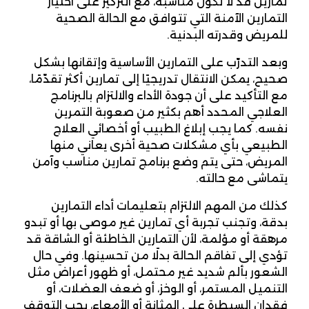
تمارين قد لا تكون مناسبة، مع التركيز على اختيار
التمارين الآمنة التي تتوافق مع الحالة الصحية
للمريض وقدرته البدنية.
وبعد التدرّب على التمارين الأساسية وإتقانها بشكل
صحيح، يمكن الانتقال تدريجيًا إلى تمارين أكثر تقدّمًا،
مع التأكيد على أن جودة الأداء والالتزام بالبرنامج
العلاجي المحدد أهم بكثير من صعوبة التمرين
نفسه. كما يجب إبلاغ الطبيب أو أخصائي العلاج
الطبيعي بأي مشكلات صحية أخرى يعاني منها
المريض، حتى يتم وضع برنامج تمارين مناسب وآمن
يتماشى مع حالته.
كذلك من المهم الالتزام بتعليمات أداء التمارين
بدقة، وتجنب تجربة أي تمارين غير موصى بها أو تبدو
مرهقة أو مؤلمة، لأن التمارين الخاطئة أو الشاقة قد
تؤدي إلى تفاقم الحالة بدلًا من تحسينها. وفي حال
الشعور بألم شديد غير محتمل، أو ظهور أعراض مثل
التنميل المستمر، أو الوخز، أو ضعف العضلات، أو
فقدان السيطرة على المثانة أو الأمعاء، يجب التوقف