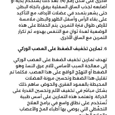
الأخرى على شكل رقم (4). بعد ذلك يستخدم يديه أو
أصابعه لجذب الساق السفلية برفق باتجاه البطن
حتى يشعر بتمدد في عضلات الأرداف، مع التأكيد
على بقاء الرأس وأسفل الظهر والبطن ملامسة
للأرض طوال فترة التمرين. يتم الحفاظ على هذه
الوضعية لعدة ثوانٍ مع التنفس بهدوء، ثم تكرار
التمرين مع الساق الأخرى.
تمارين تخفيف الضغط على العصب الوركي
تهدف تمارين تخفيف الضغط على العصب الوركي
إلى معالجة السبب الأساسي لآلام عرق النسا، وهو
الضغط أو التهيّج الواقع على هذا العصب. فكلما تم
تقليل هذا الضغط وتحسين مرونة العضلات
المحيطة بالعمود الفقري والحوض، ساهم ذلك
بشكل مباشر في تخفيف الألم وتحسين القدرة على
الحركة. وتعتمد هذه التمارين على أسس طبية
تُستخدم على نطاق واسع في برامج العلاج
التحفّظي التي يوصي بها أطباء المخ والأعصاب