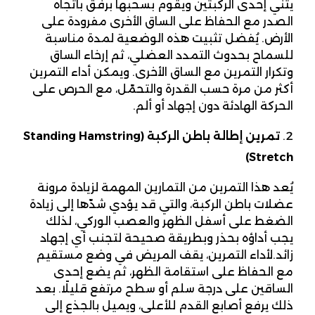
يثني إحدى الركبتين ويقوم بسحبها برفق باتجاه
الصدر مع الحفاظ على الساق الأخرى مفرودة على
الأرض. يُفضل تثبيت هذه الوضعية لمدة مناسبة
للسماح بحدوث التمدد العضلي، ثم إرخاء الساق
وتكرار التمرين مع الساق الأخرى. ويمكن أداء التمرين
أكثر من مرة حسب القدرة والتحمّل، مع الحرص على
الحركة الهادئة دون إجهاد أو ألم.
تمرين إطالة باطن الركبة
(Standing Hamstring
Stretch)
يُعد هذا التمرين من التمارين المهمة لزيادة مرونة
عضلات باطن الركبة، والتي قد يؤدي شدّها إلى زيادة
الضغط على أسفل الظهر والعصب الوركي، لذلك
يجب أداؤه بحذر وبطريقة صحيحة لتجنب أي إجهاد
زائد.لأداء التمرين، يقف المريض في وضع مستقيم
مع الحفاظ على استقامة الظهر، ثم يضع إحدى
الساقين على درجة سلم أو سطح مرتفع قليلًا. بعد
ذلك يرفع أصابع القدم للأعلى، ويميل بالجذع إلى