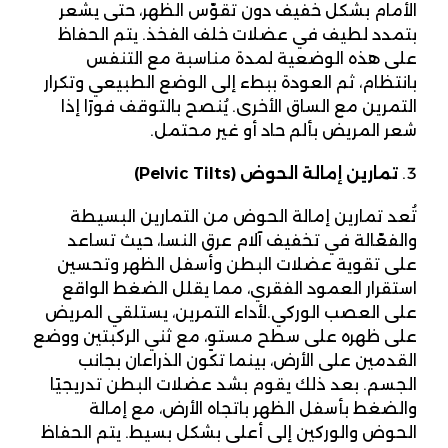
الأمام بشكل خفيف دون تقوّس الظهر، حتى يشعر
بتمدد لطيف في عضلات خلف الفخذ. يتم الحفاظ
على هذه الوضعية لمدة مناسبة مع التنفس
بانتظام، ثم العودة ببطء إلى الوضع الطبيعي وتكرار
التمرين مع الساق الأخرى. يُنصح بالتوقف فورًا إذا
شعر المريض بألم حاد أو غير محتمل.
تمارين إمالة الحوض
(Pelvic Tilts)
تُعد تمارين إمالة الحوض من التمارين البسيطة
والفعّالة في تخفيف آلام عرق النسا، حيث تساعد
على تقوية عضلات البطن وأسفل الظهر وتحسين
استقرار العمود الفقري، مما يقلل الضغط الواقع
على العصب الوركي.لأداء التمرين، يستلقي المريض
على ظهره على سطح مستوٍ، مع ثني الركبتين ووضع
القدمين على الأرض، بينما تكون الذراعان بجانب
الجسم. بعد ذلك يقوم بشد عضلات البطن تدريجيًا
والضغط بأسفل الظهر باتجاه الأرض، مع إمالة
الحوض والوركين إلى أعلى بشكل بسيط. يتم الحفاظ