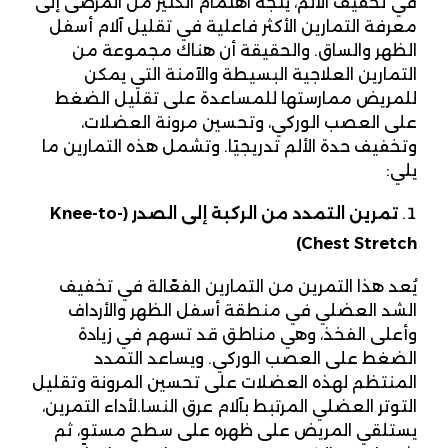
في تخفيف الألم، يتجه اهتمام الكثير من المرضى إلى
معرفة التمارين الأكثر فاعلية في تقليل آلام أسفل
الظهر والساق. والحقيقة أن هناك مجموعة من
التمارين العلاجية البسيطة والآمنة التي يمكن
للمريض ممارستها للمساعدة على تقليل الضغط
على العصب الوركي، وتحسين مرونة العضلات،
وتخفيف حدة الألم تدريجيًا. وتشمل هذه التمارين ما
يلي:
تمرين التمدد من الركبة إلى الصدر
(Knee-to-
Chest Stretch)
يُعد هذا التمرين من التمارين الفعّالة في تخفيف
الشد العضلي في منطقة أسفل الظهر والأرداف
وأعلى الفخذ، وهي مناطق قد تسهم في زيادة
الضغط على العصب الوركي. ويساعد التمدد
المنتظم لهذه العضلات على تحسين المرونة وتقليل
التوتر العضلي المرتبط بآلام عرق النسا.لأداء التمرين،
يستلقي المريض على ظهره على سطح مستوٍ، ثم