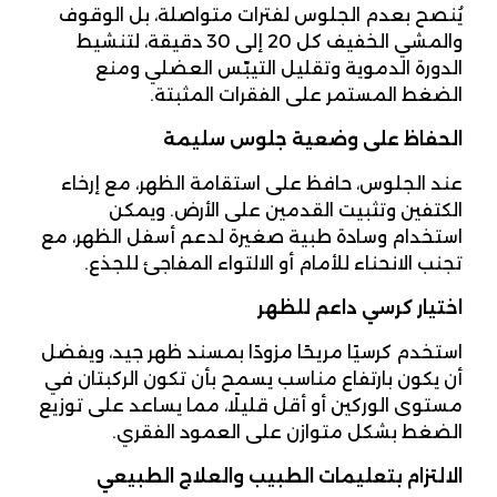
يُنصح بعدم الجلوس لفترات متواصلة، بل الوقوف
والمشي الخفيف كل 20 إلى 30 دقيقة، لتنشيط
الدورة الدموية وتقليل التيبّس العضلي ومنع
الضغط المستمر على الفقرات المثبتة.
الحفاظ على وضعية جلوس سليمة
عند الجلوس، حافظ على استقامة الظهر، مع إرخاء
الكتفين وتثبيت القدمين على الأرض. ويمكن
استخدام وسادة طبية صغيرة لدعم أسفل الظهر، مع
تجنب الانحناء للأمام أو الالتواء المفاجئ للجذع.
اختيار كرسي داعم للظهر
استخدم كرسيًا مريحًا مزودًا بمسند ظهر جيد، ويفضل
أن يكون بارتفاع مناسب يسمح بأن تكون الركبتان في
مستوى الوركين أو أقل قليلًا، مما يساعد على توزيع
الضغط بشكل متوازن على العمود الفقري.
الالتزام بتعليمات الطبيب والعلاج الطبيعي