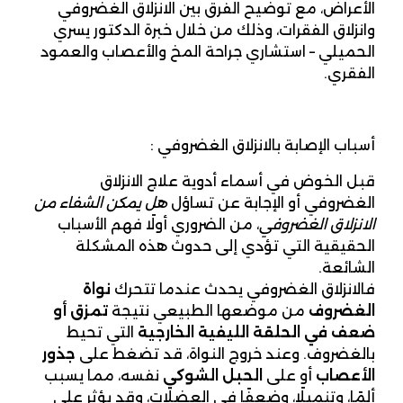
الأعراض، مع توضيح الفرق بين الانزلاق الغضروفي
وانزلاق الفقرات، وذلك من خلال خبرة الدكتور يسري
الحميلي – استشاري جراحة المخ والأعصاب والعمود
الفقري.
أسباب الإصابة بالانزلاق الغضروفي :
قبل الخوض في أسماء أدوية علاج الانزلاق
الغضروفي أو الإجابة عن تساؤل
هل يمكن الشفاء من
الانزلاق الغضروفي
، من الضروري أولًا فهم الأسباب
الحقيقية التي تؤدي إلى حدوث هذه المشكلة
الشائعة.
فالانزلاق الغضروفي يحدث عندما تتحرك
نواة
الغضروف
من موضعها الطبيعي نتيجة
تمزق أو
ضعف في الحلقة الليفية الخارجية
التي تحيط
بالغضروف. وعند خروج النواة، قد تضغط على
جذور
الأعصاب
أو على
الحبل الشوكي
نفسه، مما يسبب
ألمًا، وتنميلًا، وضعفًا في العضلات، وقد يؤثر على