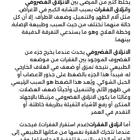
يخلط كثير من المرضى بين
الانزلاق الغضروفي
و
انزلاق الفقرات
بسبب التشابه الكبير في الأعراض،
مثل آلام الظهر، والتنميل، وضعف الأطراف. إلا أن كل
حالة منهما تختلف من حيث السبب، وطبيعة الإصابة،
وخطة العلاج، وهو ما يستدعي التفرقة الدقيقة
بينهما.
الانزلاق الغضروفي
يحدث عندما يخرج جزء من
الغضروف الموجود بين الفقرات من موضعه
الطبيعي نتيجة تمزق أو ضعف في الغلاف الخارجي
له، فيبدأ هذا الجزء بالضغط على جذور الأعصاب أو
الحبل الشوكي. ويُعد هذا الضغط هو السبب الرئيسي
في ظهور الألم، والتنميل، وأحيانًا ضعف العضلات.
وغالبًا ما يكون الانزلاق الغضروفي مرتبطًا بالإجهاد
المتكرر، أو رفع الأشياء الثقيلة بطريقة خاطئة، أو
التقدم في العمر.
أما
انزلاق الفقرات
(عدم استقرار الفقرات)، فيحدث
عندما تتحرك الفقرة نفسها من مكانها الطبيعي إلى
الأمام أو الخلف بالنسبة للفقرة المجاورة لها. وقد