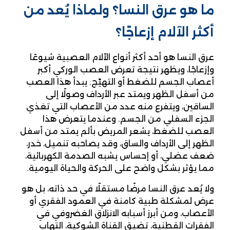
ما هو عرق النسا؟ ولماذا يُعد من
أكثر الآلام إزعاجًا؟
عرق النسا هو أحد أكثر أنواع الآلام العصبية شيوعًا
وإزعاجًا، ويظهر نتيجة تعرض العصب الوركي أكبر
أعصاب الجسم للضغط أو التهيّج. يبدأ هذا العصب
من أسفل الظهر ويمتد عبر الأرداف وصولًا إلى
الساقين، ويتفرع منه عدد من الأعصاب التي تغذي
الجزء السفلي من الجسم. وعندما يتعرض هذا
العصب للضغط، يشعر المريض بألم يمتد من أسفل
الظهر إلى الأرداف والساق، وقد يصاحبه تنميل، خدر،
ضعف عضلي، أو إحساس يشبه الصدمة الكهربائية،
مما يؤثر بشكل واضح على الحركة والحياة اليومية.
ولا يُعد عرق النسا مرضًا مستقلًا في حد ذاته، بل هو
عرض لمشكلة طبية كامنة في العمود الفقري أو
الأعصاب، ومن أبرز أسبابه الانزلاق الغضروفي في
الفقرات القطنية، تضيق القناة الشوكية، التهاب