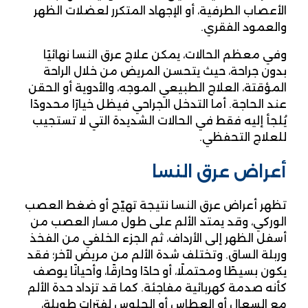
الأعصاب الطرفية، أو الإجهاد المتكرر لعضلات الظهر
والعمود الفقري.
وفي معظم الحالات، يمكن علاج عرق النسا نهائيًا
بدون جراحة، حيث يتحسن المريض من خلال الراحة
المؤقتة، العلاج الطبيعي الموجه، والأدوية أو الحقن
عند الحاجة. أما التدخل الجراحي فيظل خيارًا محدودًا
يُلجأ إليه فقط في الحالات الشديدة التي لا تستجيب
للعلاج التحفظي.
أعراض عرق النسا
تظهر أعراض عرق النسا نتيجة تهيّج أو ضغط العصب
الوركي، وقد يمتد الألم على طول مسار العصب من
أسفل الظهر إلى الأرداف، ثم الجزء الخلفي من الفخذ
وربلة الساق. وتختلف شدة الألم من مريض لآخر؛ فقد
يكون بسيطًا ومحتملًا، أو حادًا وحارقًا، وأحيانًا يوصف
كأنه صدمة كهربائية مفاجئة. كما قد تزداد حدة الألم
مع السعال أو العطاس أو الجلوس لفترات طويلة،