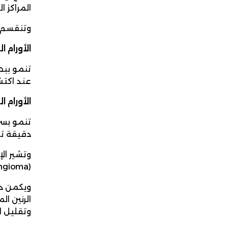
المراكز ا
وتنقسم أ
الأورام ا
تنمو ببط
عند اكتشا
الأورام ا
تنمو بسر
دقيقة تش
وتشير الإ
(Meningioma) وأورام الغدة النخامية، وهو ما يفسّر ارتفاع فرص الشفاء عند التشخيص المبكر والعلاج المناسب.
ويكمن دو
وتقليل ا