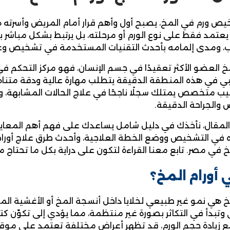
ص ورم في المخ، يصبح أول وأهم قرار أمام المريض وأسرته ه
ا يعتمد فقط على نوع الورم أو مرحلته، بل يرتبط بشكل مباشر
، ومدى إلمامه بأحدث التقنيات المستخدمة في تشخيص وعلا
مخ العضو الأكثر تعقيدًا في جسم الإنسان، فهو مركز التحكم في
 في هذه المنطقة الدقيقة يتطلب مهارة عالية ودقة متناهي
بيب متخصص يمتلك سجلًا ناجحًا في علاج الحالات المشابهة، 
والجراحة الدقيقة.
لمقال، نأخذك في دليل شامل يساعدك على فهم أهم المعايير ل
 في التشخيص ووضع الخطة العلاجية، وأحدث طرق علاج أورام ا
خ في مصر. تابع معنا القراءة لتكون على دراية بكل ما تحتاج مع
 أورام المخ؟
مخ هي نمو غير طبيعي لخلايا داخل أنسجة المخ أو الأغشية المح
وتبدأ في التكاثر بصورة غير منتظمة، مما يؤدي إلى تكوّن كت
ع زيادة حجم الورم، قد تظهر أعراض مختلفة تعتمد على موقع