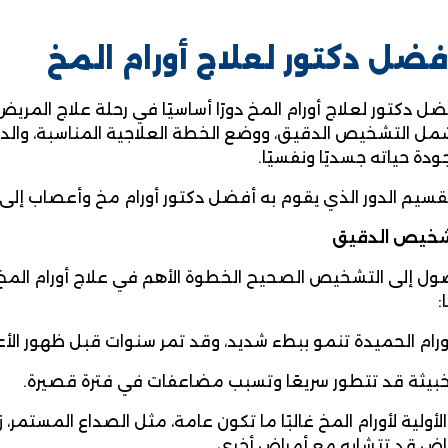
فضل دكتور لعلاج أورام المخ
ل دكتور لعلاج أورام المخ دورًا أساسيًا في رحلة علاج المريض
مل التشخيص الدقيق، ووضع الخطة العلاجية المناسبة، وال
دة حياته جسديًا ونفسيًا.
سيم الدور الذي يقوم به أفضل دكتور أورام مخ وأعصاب إلى 
لتشخيص الدقيق
صول إلى التشخيص الصحيح الخطوة الأهم في علاج أورام المخ،
:
رام الحميدة تنمو ببطء شديد، وقد تمر سنوات قبل ظهور الأ
الخبيثة قد تتطور سريعًا وتسبب مضاعفات في فترة قصيرة.
لأولية لأورام المخ غالبًا ما تكون عامة، مثل الصداع المستمر، زغ
ض قد تتشابه مع أمراض أخرى.