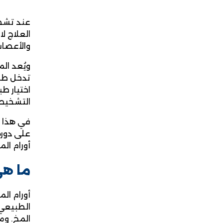
عند تشخي
العلاج ل
والأعصاب
ويُعد ال
تدخل طبي
اختيار ط
التشخيص 
في هذا ا
على دوره
أورام الم
ما هي
أورام ال
الطبيعي 
المخ. وم