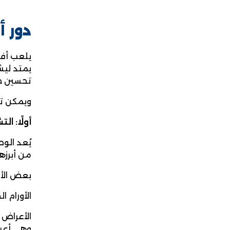
دور أ
يلعب أفض
يمتد ليش
تحسين جو
ويمكن تق
أولًا: ا
يُعد الو
من أبرزها
بعض الأو
الأورام 
الأعراض ا
وهي أعرا