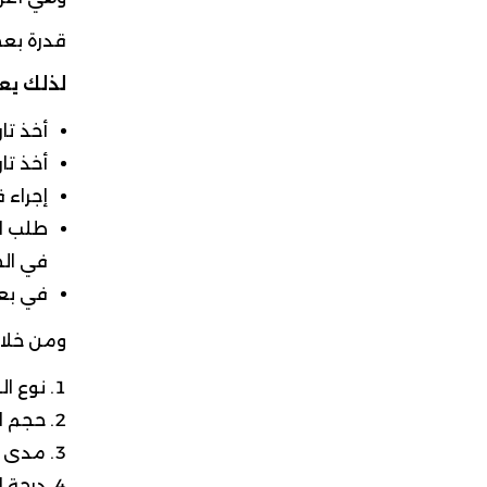
قدرة بعض
لذلك يع
أخذ تا
أخذ تا
إجراء 
في الح
في بعض
ومن خلال
نوع ال
حجم ا
مدى تأ
درجة ا