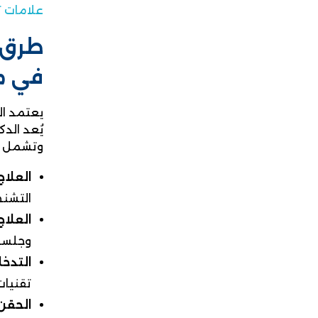
علامات 
طرق ا
في 
يعتمد الع
يُعد الد
وتشمل أف
العلاج
التشنج
العلا
وجلسات
التدخ
تقنيا
الحقن