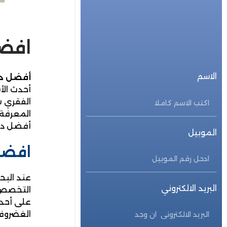
للحجز المباشر
احجز الأن
افضل
الاسم
أفضل دك
أحدث الأ
الفقري ش
المعرفة 
أفضل دكت
الموبيل
افضل
عند البح
البريد الالكتروني
التخصص، 
على أحدث
الغضروف