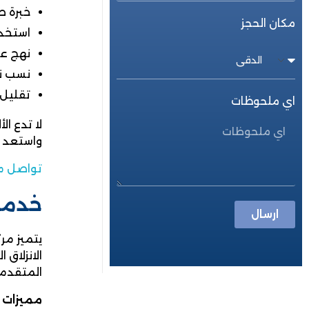
خبرة ط
مكان الحجز
استخدا
نهج عل
نسب نج
تقليل 
اي ملحوظات
لا تدع ا
واستعد ل
تواصل م
خدما
ارسال
يتميز مر
الانزلاق
المتقدمة
مميزات 