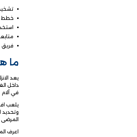
تشخيص 
خطط عل
استخدا
متابعة
فريق 
ما هو
يعد الان
داخل الغ
في آلام 
يلعب افض
وتحديد ال
المرضى 
اعرف الم