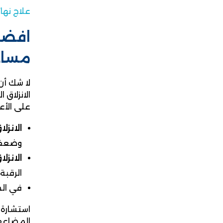
علاج نها
افضل 
مساع
لا شك أن
الانزلاق
على الأع
الانزل
وضعف 
الانزل
الرقبة.
في الح
استشارة 
المضاعفا