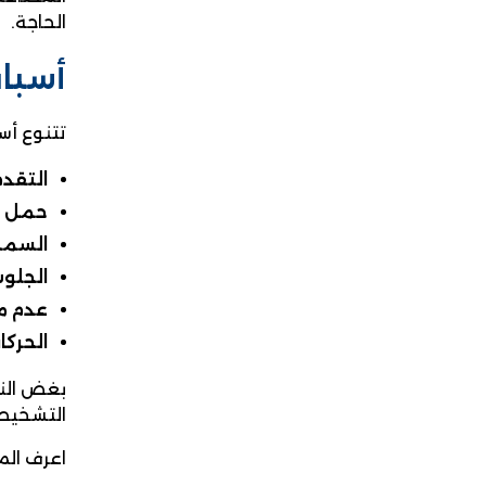
الحاجة.
أسباب
تتنوع أسب
التقدم
حمل ال
السمن
الجلوس
عدم م
الحركا
بغض النظ
التشخيص
اعرف الم