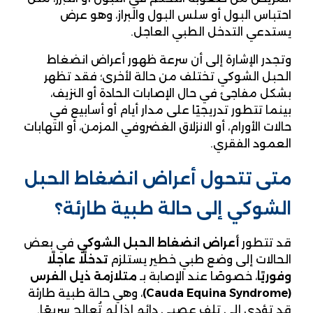
احتباس البول أو سلس البول والبراز، وهو عرض
يستدعي التدخل الطبي العاجل.
وتجدر الإشارة إلى أن سرعة ظهور أعراض انضغاط
الحبل الشوكي تختلف من حالة لأخرى؛ فقد تظهر
بشكل مفاجئ في حال الإصابات الحادة أو النزيف،
بينما تتطور تدريجيًا على مدار أيام أو أسابيع في
حالات الأورام، أو الانزلاق الغضروفي المزمن، أو التهابات
العمود الفقري.
متى تتحول أعراض انضغاط الحبل
الشوكي إلى حالة طبية طارئة؟
قد تتطور
أعراض انضغاط الحبل الشوكي
في بعض
الحالات إلى وضع طبي خطير يستلزم
تدخلًا عاجلًا
وفوريًا
، خصوصًا عند الإصابة بـ
متلازمة ذيل الفرس
(Cauda Equina Syndrome)
، وهي حالة طبية طارئة
قد تؤدي إلى تلف عصبي دائم إذا لم تُعالج سريعًا.