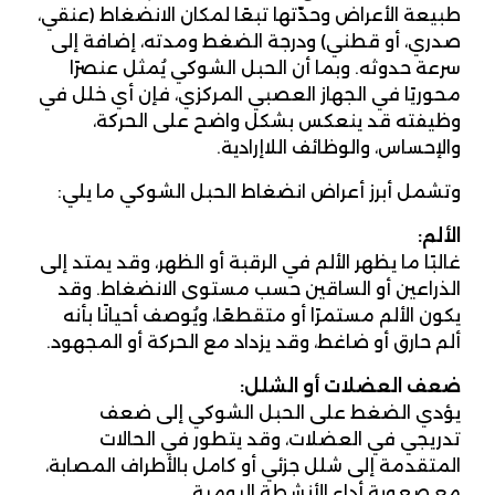
طبيعة الأعراض وحدّتها تبعًا لمكان الانضغاط (عنقي،
صدري، أو قطني) ودرجة الضغط ومدته، إضافة إلى
سرعة حدوثه. وبما أن الحبل الشوكي يُمثل عنصرًا
محوريًا في الجهاز العصبي المركزي، فإن أي خلل في
وظيفته قد ينعكس بشكل واضح على الحركة،
والإحساس، والوظائف اللاإرادية.
وتشمل أبرز أعراض انضغاط الحبل الشوكي ما يلي:
الألم
:
غالبًا ما يظهر الألم في الرقبة أو الظهر، وقد يمتد إلى
الذراعين أو الساقين حسب مستوى الانضغاط. وقد
يكون الألم مستمرًا أو متقطعًا، ويُوصف أحيانًا بأنه
ألم حارق أو ضاغط، وقد يزداد مع الحركة أو المجهود.
ضعف العضلات أو الشلل
:
يؤدي الضغط على الحبل الشوكي إلى ضعف
تدريجي في العضلات، وقد يتطور في الحالات
المتقدمة إلى شلل جزئي أو كامل بالأطراف المصابة،
مع صعوبة أداء الأنشطة اليومية.