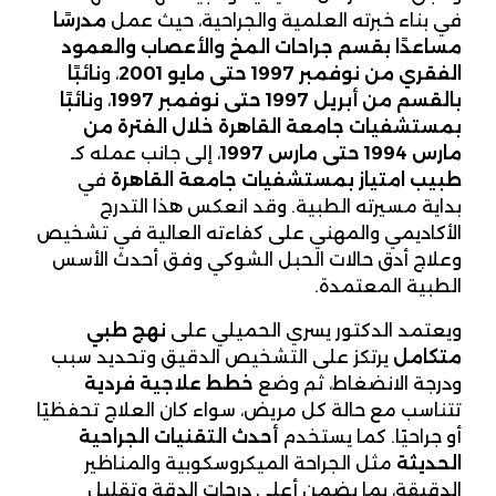
في بناء خبرته العلمية والجراحية، حيث عمل
مدرسًا
مساعدًا بقسم جراحات المخ والأعصاب والعمود
الفقري من نوفمبر 1997 حتى مايو 2001
، و
نائبًا
بالقسم من أبريل 1997 حتى نوفمبر 1997
، و
نائبًا
بمستشفيات جامعة القاهرة خلال الفترة من
مارس 1994 حتى مارس 1997
، إلى جانب عمله كـ
طبيب امتياز بمستشفيات جامعة القاهرة
في
بداية مسيرته الطبية. وقد انعكس هذا التدرج
الأكاديمي والمهني على كفاءته العالية في تشخيص
وعلاج أدق حالات الحبل الشوكي وفق أحدث الأسس
الطبية المعتمدة.
ويعتمد الدكتور يسري الحميلي على
نهج طبي
متكامل
يرتكز على التشخيص الدقيق وتحديد سبب
ودرجة الانضغاط، ثم وضع
خطط علاجية فردية
تتناسب مع حالة كل مريض، سواء كان العلاج تحفظيًا
أو جراحيًا. كما يستخدم
أحدث التقنيات الجراحية
الحديثة
مثل الجراحة الميكروسكوبية والمناظير
الدقيقة، بما يضمن أعلى درجات الدقة وتقليل