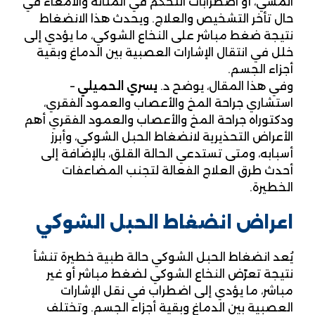
المشي، أو اضطرابات التحكم في المثانة والأمعاء في
حال تأخر التشخيص والعلاج. ويحدث هذا الانضغاط
نتيجة ضغط مباشر على النخاع الشوكي، ما يؤدي إلى
خلل في انتقال الإشارات العصبية بين الدماغ وبقية
أجزاء الجسم.
وفي هذا المقال، يوضح د.
يسري الحميلي
–
استشاري جراحة المخ والأعصاب والعمود الفقري،
ودكتوراه جراحة المخ والأعصاب والعمود الفقري أهم
الأعراض التحذيرية لانضغاط الحبل الشوكي، وأبرز
أسبابه، ومتى تستدعي الحالة القلق، بالإضافة إلى
أحدث طرق العلاج الفعالة لتجنب المضاعفات
الخطيرة.
اعراض انضغاط الحبل الشوكي
يُعد انضغاط الحبل الشوكي حالة طبية خطيرة تنشأ
نتيجة تعرّض النخاع الشوكي لضغط مباشر أو غير
مباشر، ما يؤدي إلى اضطراب في نقل الإشارات
العصبية بين الدماغ وبقية أجزاء الجسم. وتختلف