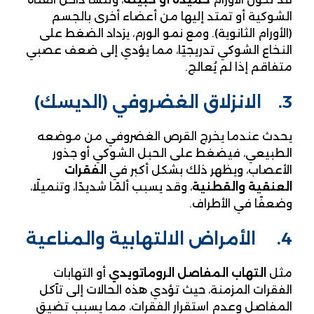
الشوكية أو تمتد إليها من أعضاء أخرى بالجسم
(الأورام الثانوية). ومع نمو الورم، يزداد الضغط على
النخاع الشوكي تدريجيًا، مما يؤدي إلى ضعف عصبي
متفاقم إذا لم يُعالج.
3. الانزلاق الغضروفي (الديسك)
يحدث عندما يخرج القرص الغضروفي من موضعه
الطبيعي، فيضغط على الحبل الشوكي أو جذور
الأعصاب، ويظهر ذلك بشكل أكبر في
الفقرات
العنقية والقطنية
، وقد يسبب ألمًا شديدًا، وتنميلًا،
وضعفًا في الأطراف.
4. الأمراض الالتهابية والمناعية
مثل
التهاب المفاصل الروماتويدي
أو التهابات
الفقرات المزمنة، حيث تؤدي هذه الحالات إلى تآكل
المفاصل وعدم استقرار الفقرات، مما يسبب تضيق