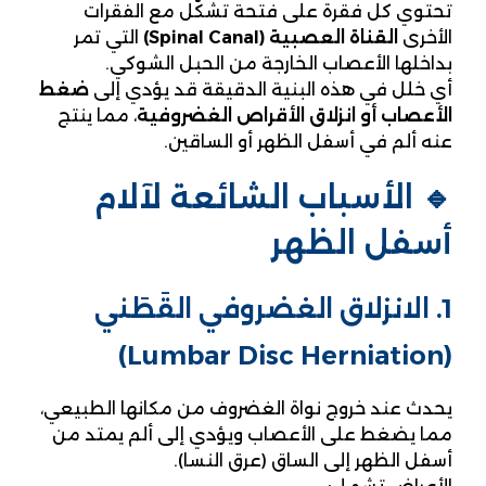
تحتوي كل فقرة على فتحة تشكّل مع الفقرات
الأخرى
القناة العصبية (Spinal Canal)
التي تمر
بداخلها الأعصاب الخارجة من الحبل الشوكي.
أي خلل في هذه البنية الدقيقة قد يؤدي إلى
ضغط
الأعصاب أو انزلاق الأقراص الغضروفية
، مما ينتج
عنه ألم في أسفل الظهر أو الساقين.
🔹 الأسباب الشائعة لآلام
أسفل الظهر
1. الانزلاق الغضروفي القَطَني
(Lumbar Disc Herniation)
يحدث عند خروج نواة الغضروف من مكانها الطبيعي،
مما يضغط على الأعصاب ويؤدي إلى ألم يمتد من
أسفل الظهر إلى الساق (عرق النسا).