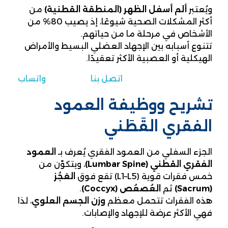
ويُعتبر
ألم أسفل الظهر (المنطقة القطنية)
من
أكثر المشكلات الصحية شيوعًا، إذ يصيب 80% من
الأشخاص في مرحلة ما من حياتهم.
تتنوع أسبابه بين الإجهاد العضلي البسيط والأمراض
الهيكلية أو العصبية الأكثر تعقيدًا.
اتصل بنا
واتساب
تشريح ووظيفة العمود
الفقري القَطَني
الجزء السفلي من العمود الفقري يُعرف بـ
العمود
الفقري القطني (Lumbar Spine)
، ويتكوّن من
خمس فقرات قوية (L1–L5) تقع فوق
العَجُز
(Sacrum)
ثم
العُصعُص (Coccyx)
.
هذه الفقرات تتحمل معظم
وزن الجسم العلوي
، لذا
فهي الأكثر عرضة للإجهاد والإصابات.