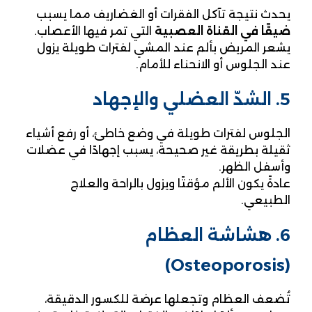
يحدث نتيجة تآكل الفقرات أو الغضاريف مما يسبب
ضيقًا في القناة العصبية
التي تمر فيها الأعصاب.
يشعر المريض بألم عند المشي لفترات طويلة يزول
عند الجلوس أو الانحناء للأمام.
5. الشدّ العضلي والإجهاد
الجلوس لفترات طويلة في وضع خاطئ، أو رفع أشياء
ثقيلة بطريقة غير صحيحة، يسبب إجهادًا في عضلات
وأسفل الظهر.
عادةً يكون الألم مؤقتًا ويزول بالراحة والعلاج
الطبيعي.
6. هشاشة العظام
(Osteoporosis)
تُضعف العظام وتجعلها عرضة للكسور الدقيقة،