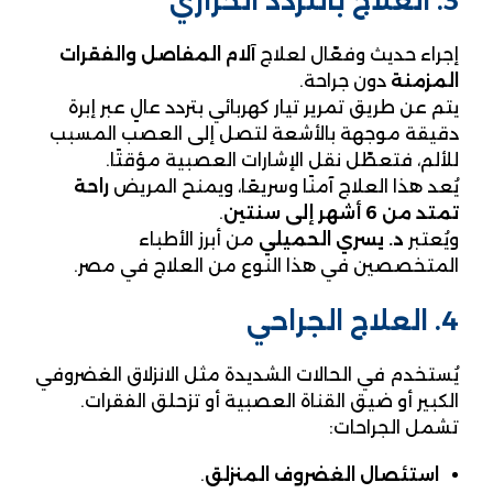
3. العلاج بالتردد الحراري
إجراء حديث وفعّال لعلاج
آلام المفاصل والفقرات
المزمنة
دون جراحة.
يتم عن طريق تمرير تيار كهربائي بتردد عالٍ عبر إبرة
دقيقة موجهة بالأشعة لتصل إلى العصب المسبب
للألم، فتعطّل نقل الإشارات العصبية مؤقتًا.
يُعد هذا العلاج آمنًا وسريعًا، ويمنح المريض
راحة
تمتد من 6 أشهر إلى سنتين
.
ويُعتبر
د. يسري الحميلي
من أبرز الأطباء
المتخصصين في هذا النوع من العلاج في مصر.
4. العلاج الجراحي
يُستخدم في الحالات الشديدة مثل الانزلاق الغضروفي
الكبير أو ضيق القناة العصبية أو تزحلق الفقرات.
تشمل الجراحات:
استئصال الغضروف المنزلق
.