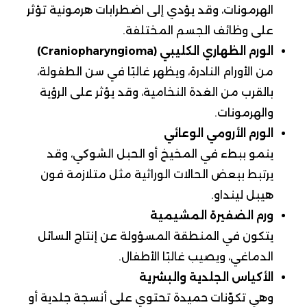
الهرمونات، وقد يؤدي إلى اضطرابات هرمونية تؤثر
على وظائف الجسم المختلفة.
الورم الظهاري الكليبي (Craniopharyngioma)
من الأورام النادرة، ويظهر غالبًا في سن الطفولة،
بالقرب من الغدة النخامية، وقد يؤثر على الرؤية
والهرمونات.
الورم الأرومي الوعائي
ينمو ببطء في المخيخ أو الحبل الشوكي، وقد
يرتبط ببعض الحالات الوراثية مثل متلازمة فون
هيبل لينداو.
ورم الضفيرة المشيمية
يتكون في المنطقة المسؤولة عن إنتاج السائل
الدماغي، ويصيب غالبًا الأطفال.
الأكياس الجلدية والبشرية
وهي تكوّنات حميدة تحتوي على أنسجة جلدية أو