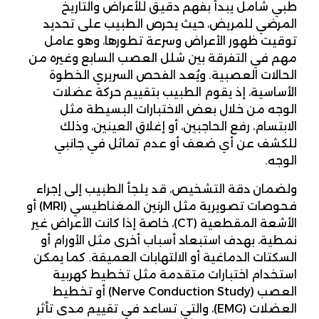
طبي شامل يبدأ بفهم دقيق للأعراض والتاريخ
المرضي للمريض، حيث يحرص الطبيب على تحديد
توقيت ظهور الأعراض وسرعة تطورها، وهو عامل
مهم في التفرقة بين شلل العصب السابع وغيره من
الحالات العصبية. ويُعد الفحص السريري الخطوة
الأساسية، إذ يقوم الطبيب بتقييم حركة عضلات
الوجه من خلال بعض الاختبارات البسيطة مثل
الابتسام، رفع الحاجبين، أو إغلاق العينين، وذلك
للكشف عن أي ضعف أو عدم تماثل في جانبي
الوجه.
ولضمان دقة التشخيص، قد يلجأ الطبيب إلى إجراء
فحوصات تصويرية مثل الرنين المغناطيسي (MRI) أو
الأشعة المقطعية (CT)، خاصة إذا كانت الأعراض غير
نمطية، بهدف استبعاد أسباب أخرى مثل الأورام أو
السكتات الدماغية أو الالتهابات العميقة. كما يمكن
استخدام اختبارات متقدمة مثل تخطيط كهربية
العصب (Nerve Conduction Study) أو تخطيط
العضلات (EMG)، والتي تساعد في تقييم مدى تأثر