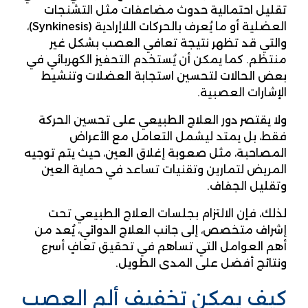
تقليل احتمالية حدوث مضاعفات مثل التشنجات
العضلية أو ما يُعرف بالحركات اللاإرادية (Synkinesis)،
والتي قد تظهر نتيجة تعافي العصب بشكل غير
منتظم. كما يمكن أن يُستخدم التحفيز الكهربائي في
بعض الحالات لتحسين استجابة العضلات وتنشيط
الإشارات العصبية.
ولا يقتصر دور العلاج الطبيعي على تحسين الحركة
فقط، بل يمتد ليشمل التعامل مع الأعراض
المصاحبة، مثل صعوبة إغلاق العين، حيث يتم توجيه
المريض لتمارين وتقنيات تساعد في حماية العين
وتقليل الجفاف.
لذلك، فإن الالتزام بجلسات العلاج الطبيعي تحت
إشراف متخصص، إلى جانب العلاج الدوائي، يُعد من
أهم العوامل التي تساهم في تحقيق تعافٍ أسرع
ونتائج أفضل على المدى الطويل.
كيف يمكن تخفيف ألم العصب