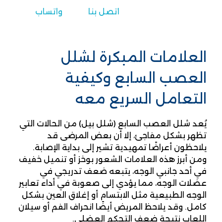
اتصل بنا
واتساب
العلامات المبكرة لشلل
العصب السابع وكيفية
التعامل السريع معه
يُعد شلل العصب السابع (شلل بيل) من الحالات التي
تظهر بشكل مفاجئ، إلا أن بعض المرضى قد
يلاحظون أعراضًا تمهيدية تشير إلى بداية الإصابة.
ومن أبرز هذه العلامات الشعور بوخز أو تنميل خفيف
في أحد جانبي الوجه، يتبعه ضعف تدريجي في
عضلات الوجه، مما يؤدي إلى صعوبة في أداء تعابير
الوجه الطبيعية مثل الابتسام أو إغلاق العين بشكل
كامل. وقد يلاحظ المريض أيضًا انحراف الفم أو سيلان
اللعاب نتيجة ضعف التحكم العضلي.