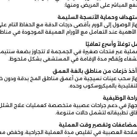
نفع المباشر على المريض، ومنها:
ستهداف وحماية الأنسجة السليمة
جهاز الوصول إلى الورم بأقصى درجات الدقة مع الحفاظ التام ع
لغ الأهمية عند التعامل مع الأورام العميقة الموجودة في منا
 توغلاً وأسرع تعافيًا
عملية عبر فتحات صغيرة في الجمجمة لا تتجاوز بضعة سنتيمتر
شفاء ويُقصّر مدة الإقامة في المستشفى بشكل ملحوظ.
 أخذ خزعات من مناطق بالغة العمق
جهاز سحب عينات نسيجية من أعمق مناطق المخ بدقة ودون خطور
التقليدية بالميكروسكوب وحده.
احة الوظيفية
جهاز في دعم جراحات عصبية متخصصة كعمليات علاج الشلل ال
ق تطبيقاته لتشمل حالات متنوعة.
لمضاعفات وتقصير وقت العملية
ملاحة العصبية في تقليص مدة العملية الجراحية، وخفض معدلا