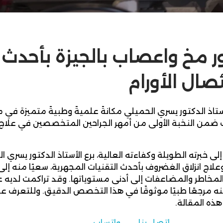
ر مخ واعصاب بالجيزة بأحدث 
صال الأورام
ستاذ الدكتور يسري الحميلي مكانةً علميةً وطبيةً متميزة في م
ّف ضمن النخبة الأولى من أمهر الجراحين المتخصصين في علاج
ا إلى خبرته الطويلة وكفاءته العالية، برع الأستاذ الدكتور ي
علاج انزلاق الغضروف بأحدث التقنيات المجهرية، سعيًا منه إل
مخاطر والمضاعفات إلى أدنى مستوياتها. وقد تراكمت لديه عل
 مرجعًا طبيًا موثوقًا في هذا التخصص الدقيق. وللتعرف على أب
ذه المقالة.
اتصل بنا
واتساب