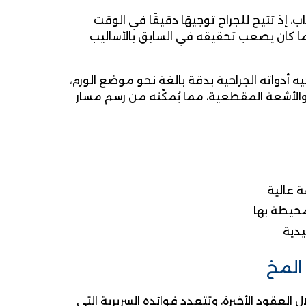
ب، إذ تتيح للجراح توجيهًا دقيقًا في الوقت
 ما كان يصعب تحقيقه في السابق بالأساليب
ه أدواته الجراحية بدقة بالغة نحو موضع الورم،
والأشعة المقطعية، مما يُمكّنه من رسم مسار
ة عالية
محيطة بها
يدية
المخ
العقود الأخيرة، وتتعدد فوائده السريرية التي