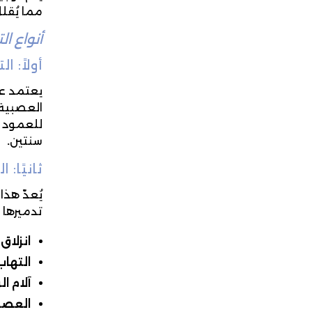
مما يُقل
أنواع ال
أولاً: ا
العصبية 
سنتين
.
ثانيًا:
يُعدّ هذ
تدميرها كل
انزلا
التهاب
آلام ا
العصب الو