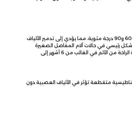
يعتمد على توليد تيار كهربائي مستمر يصل إلى درجات حرارة تتراوح بين 60 و90 درجة مئوية، مما يؤدي إلى تدمير الألياف
ع بشكل رئيسي في حالات آلام المفاصل الصغيرة
للعمود الفقري والآلام المزمنة المقاومة للعلاج التقليدي، وتمتد فترة الراحة من الألم في الغالب من 6 أشهر إلى
ومغناطيسية متقطعة تؤثر في الألياف العصبية دون