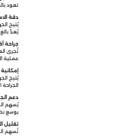
تعود بال
دقة الا
يُتيح ال
يُعدّ با
جراحة أقل
تُجرى ال
عملية ال
إمكانية
يُتيح ال
الجراحة 
دعم الجر
يُسهم ال
يوسع نطا
تقليل ا
تُسهم ال