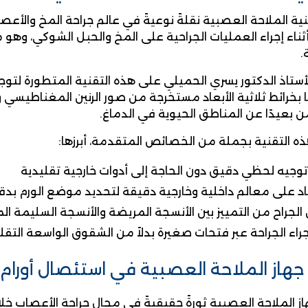
نية الملاحة العصبية نقلةً نوعيةً في عالم جراحة المخ والأعصا
ثناء إجراء العمليات الجراحية على المخ والحبل الشوكي، وهو
.
أستاذ الدكتور يسري الحميلي على هذه التقنية المتطورة لتوجي
 بخرائط ثلاثية الأبعاد مستخرجة من صور الرنين المغناطيسي 
ن بعيدًا عن المناطق الحيوية في الدماغ.
ذه التقنية بجملة من الخصائص المتقدمة، أبرزها:
توجيه لحظي دقيق دون الحاجة إلى أدوات خارجية تقليدية
اد على معالم داخلية وخارجية دقيقة لتحديد موضع الورم بدق
الجراح من التمييز بين الأنسجة المريضة والأنسجة السليمة ال
راء الجراحة عبر فتحات صغيرة بدلاً من الشقوق الواسعة التقل
جهاز الملاحة العصبية في استئصال أورام 
ز الملاحة العصبية ثورةً حقيقيةً في مجال جراحة الأعصاب خلال 