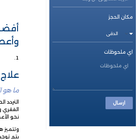
مكان الحجز
أفضل 
وأعصا
اي ملحوظات
علاج ا
ما هو ال
التردد ال
ارسال
الفقري و
نحو الأع
وتتميز ه
يتم توجي