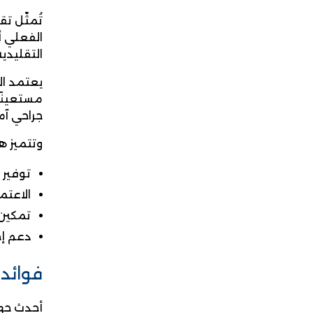
تُمثّل تق
الفعلي أ
التقليدية
يعتمد ال
مستعينًا
جراحي آم
وتتميز ه
توفير 
الاعتم
تمكين 
دعم إج
فوائد 
أحدث جها