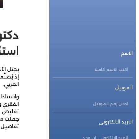
للحجز المباشر
احجز الأن
دكتو
استئ
الاسم
يحتل الأ
إذ يُصنَ
العربي.
الموبيل
واستنادً
الفقري و
تقليص ال
جعلت منه
البريد الالكتروني
تفاصيل ه