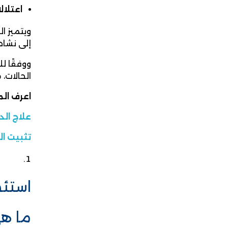
اعتلال
ويتميز ال
إلى نشاط
و
وفقًا ل
الحالات، 
اعرف الم
علاج الد
تثبيت ال
استئص
ما هي