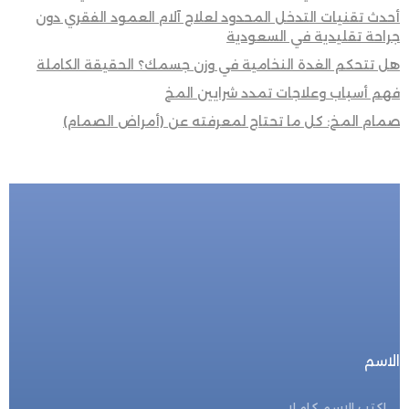
أحدث تقنيات التدخل المحدود لعلاج آلام العمود الفقري دون
جراحة تقليدية في السعودية
هل تتحكم الغدة النخامية في وزن جسمك؟ الحقيقة الكاملة
فهم أسباب وعلاجات تمدد شرايين المخ
صمام المخ: كل ما تحتاج لمعرفته عن (أمراض الصمام)
للحجز المباشر
احجز الأن
الاسم