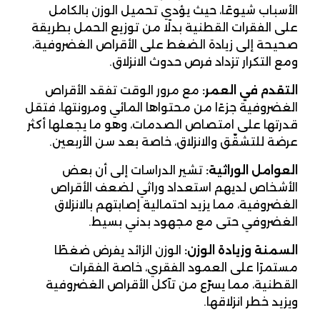
الأسباب شيوعًا، حيث يؤدي تحميل الوزن بالكامل
على الفقرات القطنية بدلًا من توزيع الحمل بطريقة
صحيحة إلى زيادة الضغط على الأقراص الغضروفية،
ومع التكرار تزداد فرص حدوث الانزلاق.
التقدم في العمر:
مع مرور الوقت تفقد الأقراص
الغضروفية جزءًا من محتواها المائي ومرونتها، فتقل
قدرتها على امتصاص الصدمات، وهو ما يجعلها أكثر
عرضة للتشقّق والانزلاق، خاصة بعد سن الأربعين.
العوامل الوراثية:
تشير الدراسات إلى أن بعض
الأشخاص لديهم استعداد وراثي لضعف الأقراص
الغضروفية، مما يزيد احتمالية إصابتهم بالانزلاق
الغضروفي حتى مع مجهود بدني بسيط.
السمنة وزيادة الوزن:
الوزن الزائد يفرض ضغطًا
مستمرًا على العمود الفقري، خاصة الفقرات
القطنية، مما يسرّع من تآكل الأقراص الغضروفية
ويزيد خطر انزلاقها.